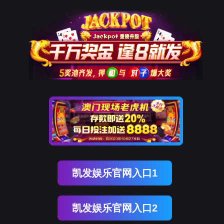
凯发娱乐官网入口1
凯发娱乐官网入口2