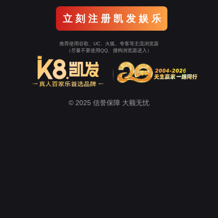
立 刻 注 册 凯 发 娱 乐
推荐使用谷歌、UC、火狐、夸客等主流浏览器
（尽量不要使用QQ、搜狗浏览器进入）
© 2025 信誉保障 大额无忧